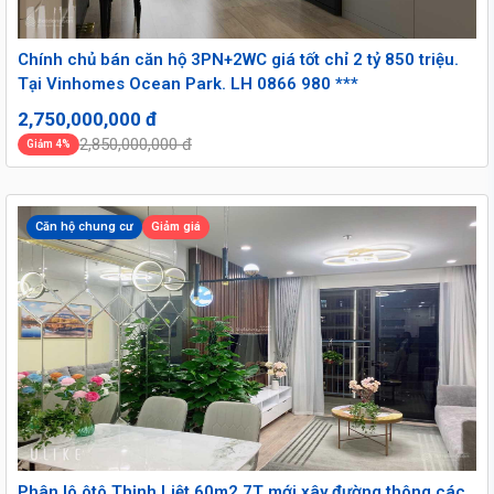
Chính chủ bán căn hộ 3PN+2WC giá tốt chỉ 2 tỷ 850 triệu.
Tại Vinhomes Ocean Park. LH 0866 980 ***
2,750,000,000 đ
2,850,000,000 đ
Giảm 4%
Căn hộ chung cư
Giảm giá
Phân lô ôtô Thịnh Liệt 60m2 7T mới xây đường thông các