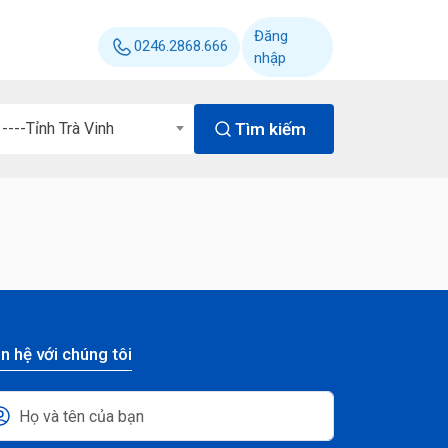
Đăng
0246.2868.666
nhập
Tìm kiếm
----Tỉnh Trà Vinh
n hệ với chúng tôi