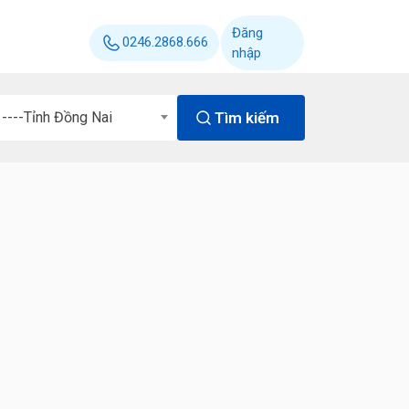
Đăng
0246.2868.666
nhập
Tìm kiếm
----Tỉnh Đồng Nai