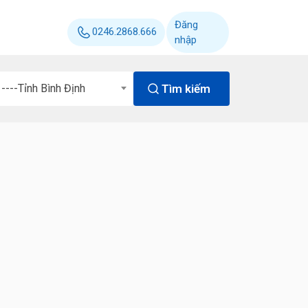
Đăng
0246.2868.666
nhập
Tìm kiếm
----Tỉnh Bình Định