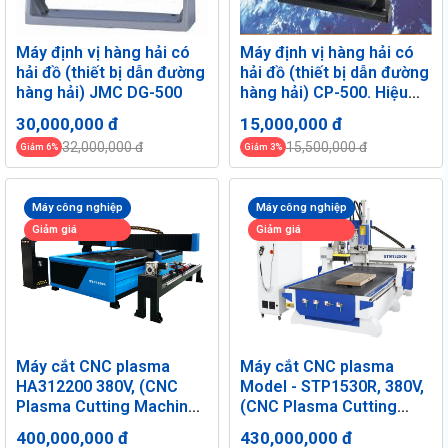
Máy định vị hàng hải có
Máy định vị hàng hải có
hải đồ (thiết bị dẫn đường
hải đồ (thiết bị dẫn đường
hàng hải) JMC DG-500
hàng hải) CP-500. Hiệu
JMC. Mới 100%
30,000,000 đ
15,000,000 đ
32,000,000 đ
15,500,000 đ
Giảm 6%
Giảm 3%
Máy công nghiệp
Máy công nghiệp
Giảm giá
Giảm giá
Máy cắt CNC plasma
Máy cắt CNC plasma
HA312200 380V, (CNC
Model - STP1530R, 380V,
Plasma Cutting Machine),
(CNC Plasma Cutting
hàng mới 100%
Machine), Trung Quốc,
400,000,000 đ
430,000,000 đ
mới 100%