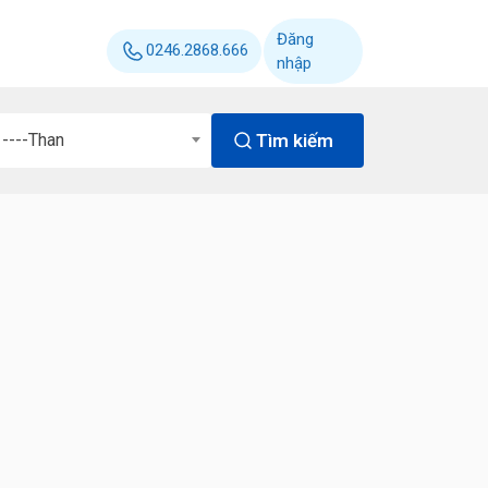
Đăng
0246.2868.666
nhập
Tìm kiếm
----Than