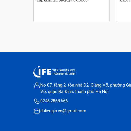
Cập nhật: 23/09/2024 07:34:05
Cập nh
No 07, tầng 2, tòa nhà D2, Giảng Võ, phường Gi
Võ, quận Ba Đình, thành phố Hà Nội
0246.2868.666
dulieugia.vn@gmail.com